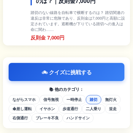
のは？｜反則金7,000円
踏切のない線路を自転車で横断するのは？ 踏切関連の
違反は非常に危険であり、反則金は7,000円と高額に設
定されています。遮断機が下りている踏切への進入は
命に関わ……
反則金 7,000円
🚲 クイズに挑戦する
📚 他のカテゴリ：
ながらスマホ
信号無視
一時停止
踏切
無灯火
傘差し運転
イヤホン
歩道通行
二人乗り
並走
右側通行
ブレーキ不良
ハンドサイン