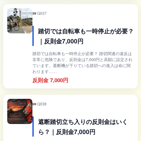
🚃 Q037
踏切では自転車も一時停止が必要？
｜反則金7,000円
踏切では自転車も一時停止が必要？ 踏切関連の違反は
非常に危険であり、反則金は7,000円と高額に設定され
ています。遮断機が下りている踏切への進入は命に関
わります……
反則金 7,000円
🚃 Q038
遮断踏切立ち入りの反則金はいく
ら？｜反則金7,000円