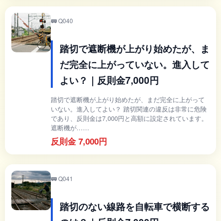
🚃 Q040
踏切で遮断機が上がり始めたが、ま
だ完全に上がっていない。進入して
よい？｜反則金7,000円
踏切で遮断機が上がり始めたが、まだ完全に上がって
いない。進入してよい？ 踏切関連の違反は非常に危険
であり、反則金は7,000円と高額に設定されています。
遮断機が……
反則金 7,000円
🚃 Q041
踏切のない線路を自転車で横断する