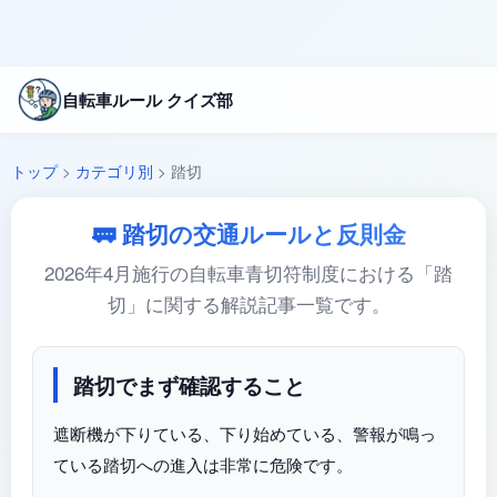
自転車ルール クイズ部
トップ
>
カテゴリ別
>
踏切
🚃 踏切の交通ルールと反則金
2026年4月施行の自転車青切符制度における「踏
切」に関する解説記事一覧です。
踏切でまず確認すること
遮断機が下りている、下り始めている、警報が鳴っ
ている踏切への進入は非常に危険です。